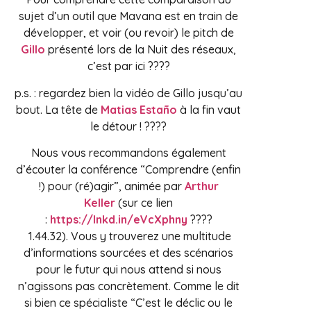
sujet d’un outil que Mavana est en train de
développer, et voir (ou revoir) le pitch de
Gillo
présenté lors de la Nuit des réseaux,
c’est par ici ????
p.s. : regardez bien la vidéo de Gillo jusqu’au
bout. La tête de
Matias Estaño
à la fin vaut
le détour ! ????
Nous vous recommandons également
d’écouter la conférence “Comprendre (enfin
!) pour (ré)agir”, animée par
Arthur
Keller
(sur ce lien
:
https://lnkd.in/eVcXphny
????
1.44.32). Vous y trouverez une multitude
d’informations sourcées et des scénarios
pour le futur qui nous attend si nous
n’agissons pas concrètement. Comme le dit
si bien ce spécialiste “C’est le déclic ou le