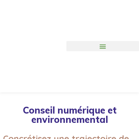
Search for:
Conseil numérique et
environnemental
Concrétisez une trajectoire de