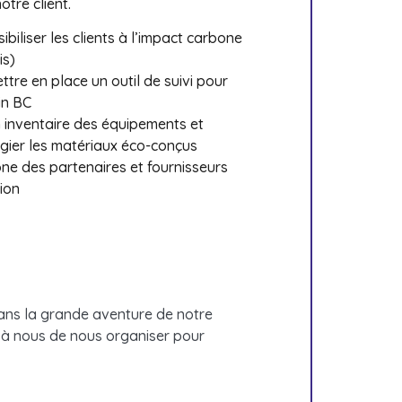
otre client.
biliser les clients à l’impact carbone
is)
ettre en place un outil de suivi pour
in BC
n inventaire des équipements et
légier les matériaux éco-conçus
one des partenaires et fournisseurs
tion
ans la grande aventure de notre
nt à nous de nous organiser pour