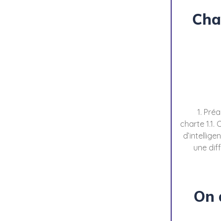
Char
1. Pré
charte 1.1.
d’intellige
une dif
On 