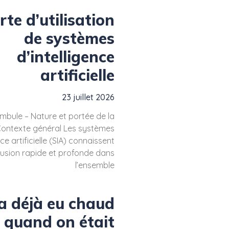
te d’utilisation
de systèmes
d’intelligence
artificielle
23 juillet 2026
ambule – Nature et portée de la
 Contexte général Les systèmes
nce artificielle (SIA) connaissent
fusion rapide et profonde dans
l’ensemble
a déjà eu chaud
quand on était