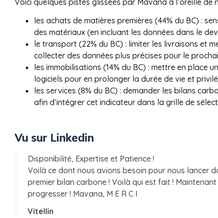
Voici quelques pistes glissées par Mavana à l’oreille de n
les achats de matières premières (44% du BC) : sensi
des matériaux (en incluant les données dans le dev
le transport (22% du BC) : limiter les livraisons et m
collecter des données plus précises pour le procha
les immobilisations (14% du BC) : mettre en place u
logiciels pour en prolonger la durée de vie et privi
les services (8% du BC) : demander les bilans carb
afin d’intégrer cet indicateur dans la grille de sélec
Vu sur Linkedin
Disponibilité, Expertise et Patience !
Voilà ce dont nous avions besoin pour nous lancer d
premier bilan carbone ! Voilà qui est fait ! Maintena
progresser ! Mavana, M E R C I
Vitellin