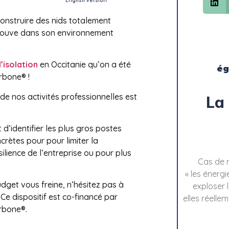
English version
 construire des nids totalement
 trouve dans son environnement
’isolation
en Occitanie qu’on a été
ég
rbone® !
 de nos activités professionnelles est
La
d’identifier les plus gros postes
crètes pour pour limiter la
lience de l’entreprise ou pour plus
Cas de m
« les énerg
dget vous freine, n’hésitez pas à
exploser l
. Ce dispositif est co-financé par
elles réell
rbone®.