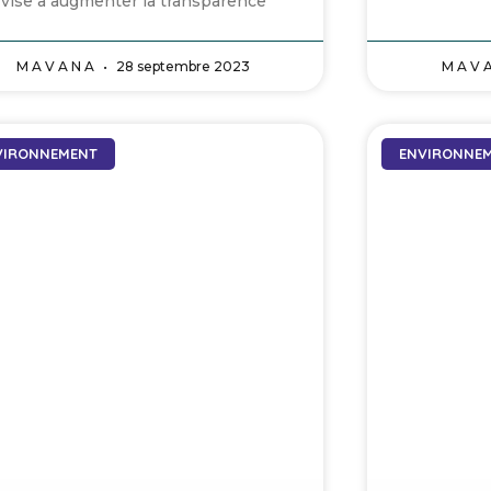
vise à augmenter la transparence
M A V A N A
28 septembre 2023
M A V 
VIRONNEMENT
ENVIRONNE