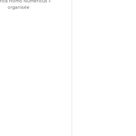
ica Homo Numericus »
organisée